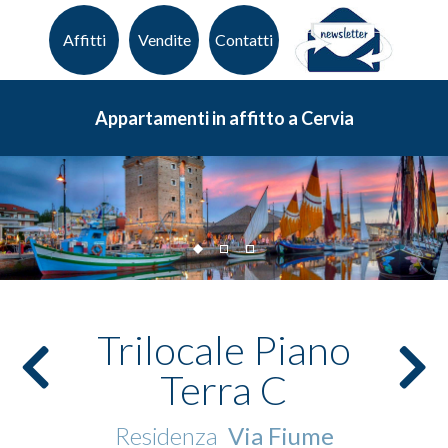
Affitti
Vendite
Contatti
Appartamenti in affitto a Cervia
Trilocale Piano
Terra C
Residenza
Via Fiume