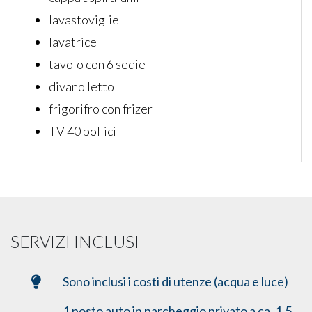
lavastoviglie
lavatrice
tavolo con 6 sedie
divano letto
frigorifro con frizer
TV 40 pollici
SERVIZI INCLUSI
Sono inclusi i costi di utenze (acqua e luce)
1 posto auto in parcheggio privato a ca. 1,5