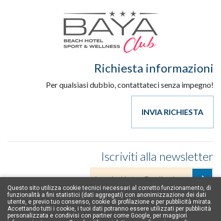
Richiesta informazioni
Per qualsiasi dubbio, contattateci senza impegno!
INVIA RICHIESTA
Iscriviti alla newsletter
Questo sito utilizza cookie tecnici necessari al corretto funzionamento, di
funzionalità a fini statistici (dati aggregati) con anonimizzazione dei dati
Accetto la normativa sulla privacy
(leggi)
.
utente, e previo tuo consenso, cookie di profilazione e per pubblicità mirata.
Accettando tutti i cookie, i tuoi dati potranno essere utilizzati per pubblicità
personalizzata e condivisi con partner come Google, per maggiori