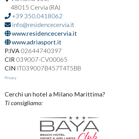
48015 Cervia (RA)
+39 350.0418062
info@residencecervia.it
www.residencecervia.it
www.adriasport.it
P.IVA
02644740397
CIR
039007-CV00065
CIN
IT039007B457T4T5BB
Privacy
Cerchi un hotel a Milano Marittima?
Ti consigliamo: