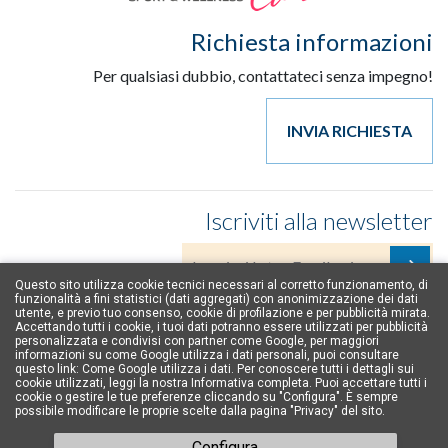
Richiesta informazioni
Per qualsiasi dubbio, contattateci senza impegno!
INVIA RICHIESTA
Iscriviti alla newsletter
Questo sito utilizza cookie tecnici necessari al corretto funzionamento, di
funzionalità a fini statistici (dati aggregati) con anonimizzazione dei dati
Accetto la normativa sulla privacy
(leggi)
.
utente, e previo tuo consenso, cookie di profilazione e per pubblicità mirata.
Accettando tutti i cookie, i tuoi dati potranno essere utilizzati per pubblicità
personalizzata e condivisi con partner come Google, per maggiori
informazioni su come Google utilizza i dati personali, puoi consultare
Social
questo link:
Come Google utilizza i dati
. Per conoscere tutti i dettagli sui
cookie utilizzati, leggi la nostra
Informativa completa
. Puoi accettare tutti i
cookie o gestire le tue preferenze cliccando su "Configura". È sempre
possibile modificare le proprie scelte dalla pagina "Privacy" del sito.
Configura